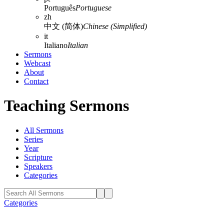
Português
Portuguese
zh
中文 (简体)
Chinese (Simplified)
it
Italiano
Italian
Sermons
Webcast
About
Contact
Teaching Sermons
All Sermons
Series
Year
Scripture
Speakers
Categories
Categories