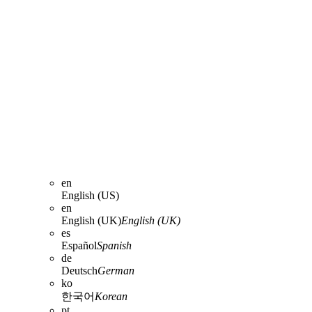
en
English (US)
en
English (UK)
English (UK)
es
Español
Spanish
de
Deutsch
German
ko
한국어
Korean
pt