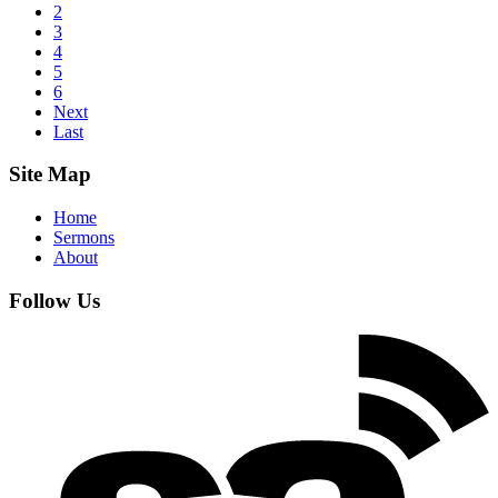
2
3
4
5
6
Next
Last
Site Map
Home
Sermons
About
Follow Us