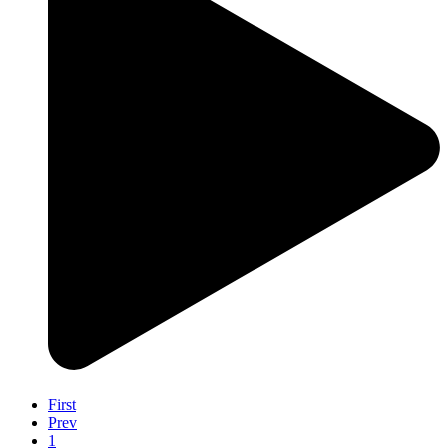
First
Prev
1