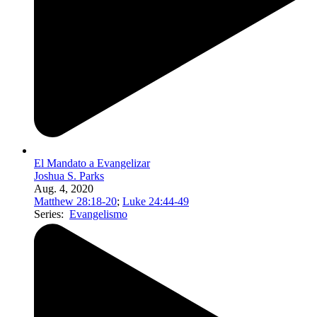
El Mandato a Evangelizar
Joshua S. Parks
Aug. 4, 2020
Matthew 28:18-20
;
Luke 24:44-49
Series:
Evangelismo