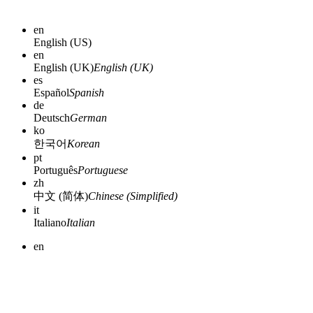
en
English (US)
en
English (UK)
English (UK)
es
Español
Spanish
de
Deutsch
German
ko
한국어
Korean
pt
Português
Portuguese
zh
中文 (简体)
Chinese (Simplified)
it
Italiano
Italian
en