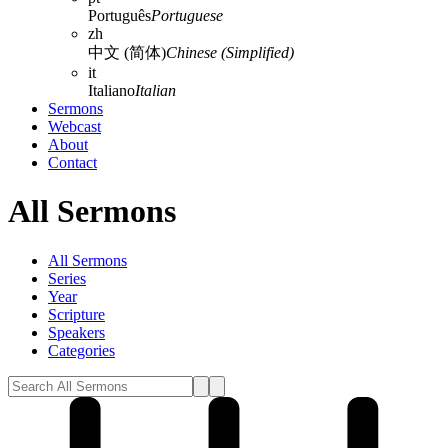
Português
Portuguese
zh
中文 (简体)
Chinese (Simplified)
it
Italiano
Italian
Sermons
Webcast
About
Contact
All Sermons
All Sermons
Series
Year
Scripture
Speakers
Categories