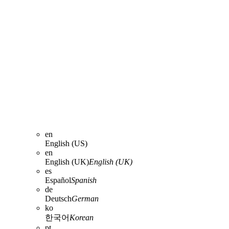
en
English (US)
en
English (UK)
English (UK)
es
Español
Spanish
de
Deutsch
German
ko
한국어
Korean
pt