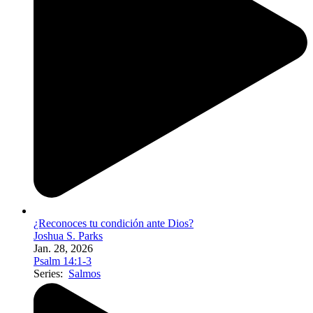
¿Reconoces tu condición ante Dios?
Joshua S. Parks
Jan. 28, 2026
Psalm 14:1-3
Series:
Salmos