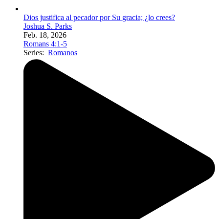
Dios justifica al pecador por Su gracia; ¿lo crees?
Joshua S. Parks
Feb. 18, 2026
Romans 4:1-5
Series:
Romanos