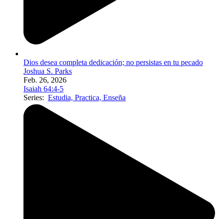
Dios desea completa dedicación; no persistas en tu pecado
Joshua S. Parks
Feb. 26, 2026
Isaiah 64:4-5
Series:
Estudia, Practica, Enseña