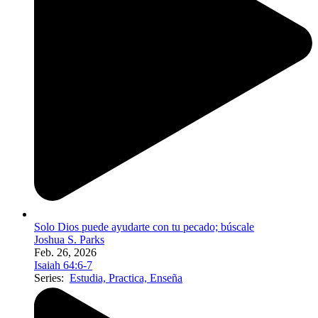
Solo Dios puede ayudarte con tu pecado; búscale
Joshua S. Parks
Feb. 26, 2026
Isaiah 64:6-7
Series:
Estudia, Practica, Enseña