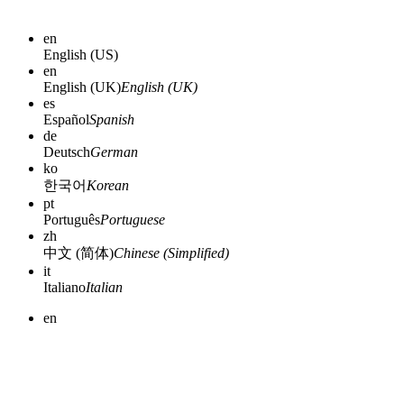
en
English (US)
en
English (UK)
English (UK)
es
Español
Spanish
de
Deutsch
German
ko
한국어
Korean
pt
Português
Portuguese
zh
中文 (简体)
Chinese (Simplified)
it
Italiano
Italian
en