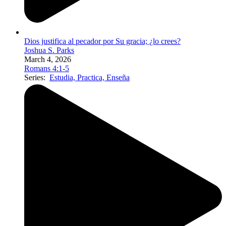
Dios justifica al pecador por Su gracia; ¿lo crees?
Joshua S. Parks
March 4, 2026
Romans 4:1-5
Series:
Estudia, Practica, Enseña