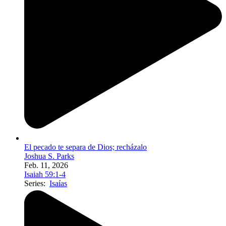
El pecado te separa de Dios; recházalo
Joshua S. Parks
Feb. 11, 2026
Isaiah 59:1-4
Series:
Isaías