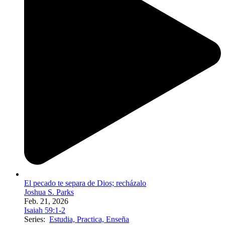
El pecado te separa de Dios; recházalo
Joshua S. Parks
Feb. 21, 2026
Isaiah 59:1-2
Series:
Estudia, Practica, Enseña