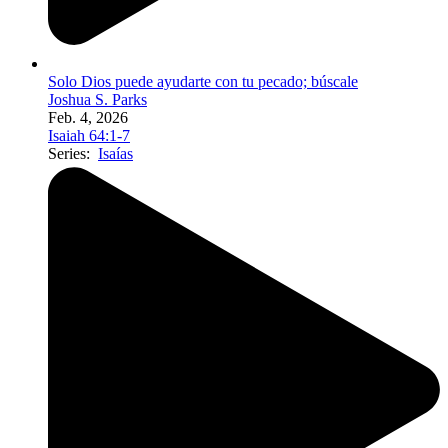
Solo Dios puede ayudarte con tu pecado; búscale
Joshua S. Parks
Feb. 4, 2026
Isaiah 64:1-7
Series:
Isaías